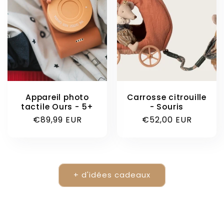
Appareil photo
Carrosse citrouille
tactile Ours - 5+
- Souris
Prix
€89,99 EUR
Prix
€52,00 EUR
habituel
habituel
+ d'idées cadeaux