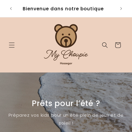
et
passer
Bienvenue dans notre boutique
⚠️ F
au
contenu
Panier
Prêts pour l’été ?
Préparez vos kids pour un été plein de jeux et de
soleil !