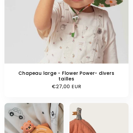
Chapeau large - Flower Power- divers
tailles
Prix
€27,00 EUR
habituel